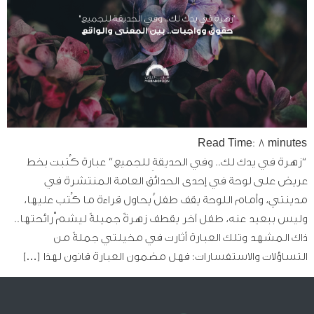
Read Time:
8
minutes
“زهرة في يدك لك.. وفي الحديقةِ للجميع” عبارة كُتبت بخط
عريض على لوحة في إحدى الحدائق العامة المنتشرة في
مدينتي، وأمام اللوحة يقف طفلٌ يحاول قراءة ما كُتب عليها،
وليس ببعيد عنه، طفل آخر يقطف زهرةً جميلةً ليشمَّ رائحتها..
ذاك المشهد وتلك العبارة أثارت في مخيلتي جملةً من
التساؤلات والاستفسارات: فهل مضمون العبارة قانون لهذا […]