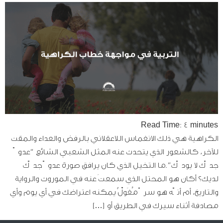
Read Time:
4
minutes
الكراهية هي ذلك الانغماس اللاعقلاني بالرفض والعداء والمقت
للآخر، كالشعور الذي يتحدث عنه المثل الشعبي الشائع “عدوّ
جدّك لا يودّك”.ما التخيل الذي كان يرافق صورة عدوّ جدّك
لديك؟ أكان هو المحتل الذي سمعتَ عنه في الموروث والرواية
والتاريخ، أم أنّه هو سرّ مُغَوِّلٌ يمكنه اعتراضك في أي يوم وأي
مصادفة أثناء سيرك في الطريق أو […]