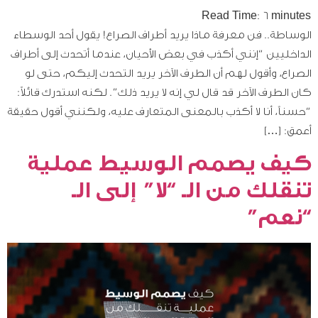
Read Time:
6
minutes
الوساطة.. فن معرفة ماذا يريد أطراف الصراع! يقول أحد الوسطاء
الداخليين “إنني أكذب في بعض الأحيان، عندما أتحدث إلى أطراف
الصراع، وأقول لهم أن الطرف الآخر يريد التحدث إليكم، حتى لو
كان الطرف الآخر قد قال لي إنه لا يريد ذلك”. لكنه استدرك قائلاً:
“حسناً، أنا لا أكذب بالمعنى المتعارف عليه، ولكنني أقول حقيقة
أعمق: […]
كيف يصمم الوسيط عملية
تنقلك من الـ “لا” إلى الـ
“نعم”