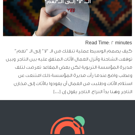
Read Time:
2
minutes
كيف يصمم الوسيط عملية تنقلك من الـ “لا” إلى الـ “نعم”
توقفت الشاحنة وأنزل العمال الأثاث المتفق عليه بين التاجر وبين
مديرة المؤسسة التربوية لكن بعض المقاعد تعرضت لتلف
وعطب واضح عندما رأت مديرة المؤسسة ذلك امتنعت عن
استلام الأثاث وطلبت من العمال أن يعودوا بالأثاث إلى مخازن
التاجر وهنا بدأ النزاع. التاجر يقول إن […]