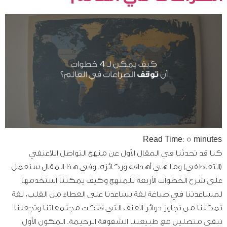
Read Time:
5
minutes
كنا قد تحدثنا في المقال الأول عن منهج التواصل اللاعنفي
(التعاطفي) وما هي أهدافه وركائزه. وفي هذا المقال سنعمل
على شرح الخطوات الأربعة للمنهج وكيف يمكننا استخدمها
لمساعدتنا في صياغة لغة تساعدنا على العطاء من القلب، لغة
تمكننا من تجاوز دوائر العنف التي فتكت مجتمعاتنا وتجعلنا
نبقى متصلين مع طبيعتنا الشفوقة الرحيمة. المكون الأول