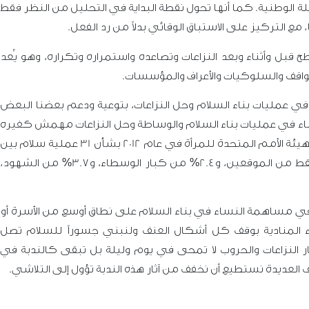
علة الوطنية. كما أنها تحول نقطة البداية في التحليل من النظر فقط
ع التركيز على الاستباق الوقائي بدلاً من رد الفعل
.
 قبل وأثناء وبعد النزاعات وتصاعده واستمراره وتكراره، وهو يُعد
لمواقف والسلوكيات والأعراف والمؤسسات.
 في عمليات بناء السلام وحل النزاعات، بتوعية ودعم بعضنا البعض
لنساء في عمليات بناء السلام والوساطة وحل النزاعات مهمش كغيره
التي أجرتها هيئة الأمم المتحدة للمرأة في عام 2012 بشأن 31 عملية سلام بين
عامي 1992 و2011، مدى هذا التهميش للمرأة، حيث أن: 4% فقط من الموقعين، و2.4% من كبار الوسطاء، و3.7% من الشهود،
مساهمة النساء في بناء السلام على نطاق أوسع من الأسرة أو
ساء المنادية بوقف كل أشكال العنف ولنبني جسوراً للسلام تصل
ر النزاعات والحروب لا تمحى في يوم وليلة بل تبقى كالندبة في
ف العديدة نستطيع أن نخفف من آثار هذه الندبة تؤول إلى التلاشي.