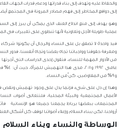
والحفاظ عليه وتهدف إلى بناء قدراتها ودعم قدرات الجهات الفا
إلى دوافع المخاطر إلى فهم مصادر المرونة في المجتمع أيضا، م
وهو يهدف إلى منع اندلاع العنف الذي يمكن أن يبرز إلى السطح
عملية طويلة الأجل وتعاونية لأنها تنطوي على تغييرات في ا
فيد واحدة لا تصفق بل على النساء والرجال أن يكونوا شركاء
ومعرفة حقوقنا وواجباتنا تجاه بعضنا وتجاه أنفسنا، فدور ا
من الأدوار المهمة للنساء، فتقول إحدى الدراسات
و9% من المفاوضين، كنَّ من النساء.
وهذا إن دل على شيء فإنما يدل على وجود تهميش ونقص في 
الأعمال المجتمعية والبيئة المحلية، فلتتعالى أصوات الن
المجتمعات ببعضها برباط يجمعنا جميعا هو الإنسانية فآثا
أرواحنا، لكن ببناء السلام وإعلاء أصواتنا لوقف كل أشكال العن
الوساطة والنساء وبناء السلام