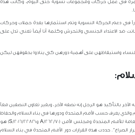
ستمرة في عمل حركات ومجموعات نسوية حتى اليوم، وكانت هذه
ا.
وراً في دعم الحركة النسوية وتم استثمارها بعدة حملات وحركات
وهي حركة نسوية كانت ضد الاعتداء الجنسي والتحرش وكلمة أنا أيضاً تعني تدل على
نساء واستيقاظهن على أهمية دورهن كي ينادوا بحقوقهن ليكن
لام:
الآخر بالتأكيد هو الرجل إنه نصفه الآخر، وبغير تعاون النصفين معاً
الذي يعرف حسب الأمم المتحدة ودورها في بناء السلام والحفاظ
ة للأمم المتحدة ومجلس الأمن (262/70
/A
و\
S/2016/2282)
هو
الصراع”. حددت هذه القرارات دور الأمم المتحدة في بناء السلام