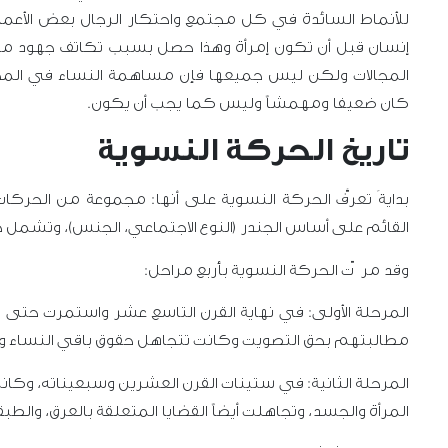
للأنماط السائدة في كل مجتمع واحتكار الرجال بعض الأع
إنسان قبل أن تكون إمرأة وهذا حصل بسبب تكاتف جهود ملا
المجالات ولكن ليس جميعها فإن مساهمة النساء في المجت
كان ضعيفا ومهمشاً وليس كما يجب أن يكون.
تاريخ الحركة النسوية
بدايةَ تعرَّف الحركة النسوية على أنها: مجموعة من الحركا
القائم على أساس الجندر (النوع الاجتماعي، الجنس)، وتشمل 
وقد مرّت الحركة النسوية بأربع مراحل:
المرحلة الأولى: في نهاية القرن التاسع عشر واستمرت حت
مطالبتهم بحق التصويت وكانت تتجاهل حقوق باقي النساء وغي
المرحلة الثانية: في ستينات القرن العشرين وسبعيناته، وكان
المرأة والجسد، وتجاهلت أيضاً القضايا المتعلقة بالعرق، والطب