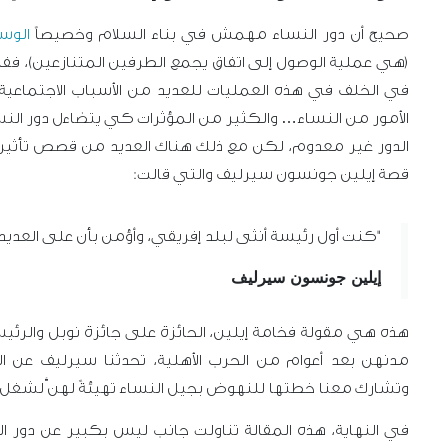
صحيح أن دور النساء مهمش في بناء السلام وخصيصاً
الوس
(هي عملية الوصول إلى اتفاق يجمع الطرفين المتنازعين)، 
في الخلف في هذه العمليات للعديد من الأسباب الاجتماعية ك
الأمور من النساء… والكثير من المؤثرات كي يتضاءل دور النس
الدور غير معدوم، لكن مع ذلك هناك العديد من قصص تأثير
قصة إيلين جونسون سيرليف والتي قالت:
"كنت أول رئيسة أنثى لبلد إفريقي، وأؤمن بأن على العديد 
إيلين جونسون سيرليف
هذه هي مقولة فخامة إيلين، الحائزة على جائزة نوبل والرئيسة
مدنهن بعد أعوام من الحرب الأهلية، تحدثنا سيرليف عن ا
وتشارك معنا خطتها للنهوض بجيل النساء تهيئةً لهنَّ لشغل
في النهاية، هذه المقالة تناولت جانب ليس بكبير عن دور ا