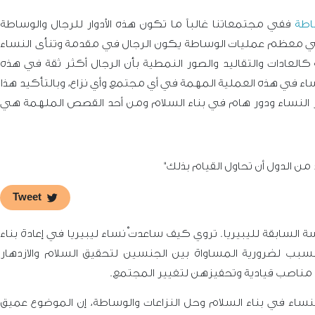
اطة
ففي مجتمعاتنا غالباً ما تكون هذه الأدوار للرجال والوساطة
ففي معظم عمليات الوساطة يكون الرجال في مقدمة وتنأى النساء
العادات والتقاليد والصور النمطية بأن الرجال أكثر ثقة في هذه
اء في هذه العملية المهمة في أي مجتمع وأي نزاع، وبالتأكيد هذا
 النساء ودور هام في بناء السلام ومن أحد القصص الملهمة هي
من الدول أن تحاول القيام بذلك"
Tweet
 السابقة لليبيريا. تروي كيف ساعدتْ نساء ليبيريا في إعادة بناء
لسبب لضرورية المساواة بين الجنسين لتحقيق السلام والازدهار
 مناصب قيادية وتحفيزهن لتغيير المجتمع.
لنساء في بناء السلام وحل النزاعات والوساطة، إن الموضوع عميق