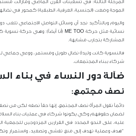
المرحلة الثالثة: في تسعينات القرن الماضي ومازالت م
الموجة وضعت (الجنسية، العرقية، الطبقية) كمحور في نضاله
واليوم وبالتأكيد نجد أن وسائل التواصل الاجتماعي تلعب د
نسائية مثل حركة ME TOO (أنا أيضاً): 
المشاركة بتجارب مشابهة.
فالنسوية كانت وليدة نضال طويل ومستمر، ووعي جماعي لل
شركاء ببناء المجتمعات.
ضآلة دور النساء في بناء الس
نصف مجتمع:
دائماً نقول المرأة نصف المجتمع، إنها حقاً نصفه لكن من نصفه 
لضمان حقوقهم وكي يكونوا شركاء في عمليات بناء السلام و
عليه، على النحو المحدد في القرارين المزدوجين للجمعية العام
“هدف وعملية تهدف إلى منع تفشي وتصعيد، واستمرار وتكرار 