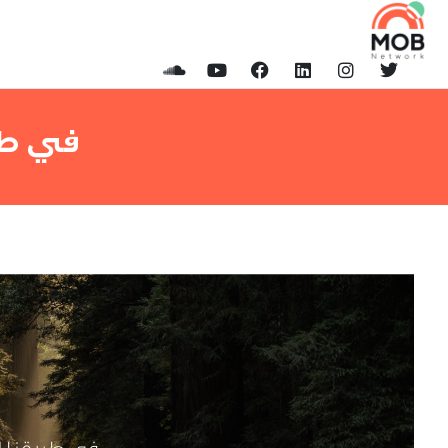
ا
في طر