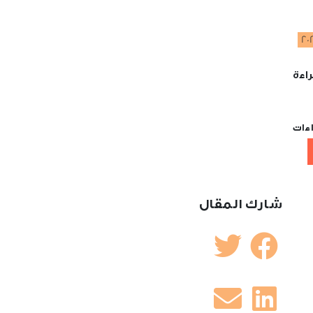
20
اءة
اءات
شارك المقال