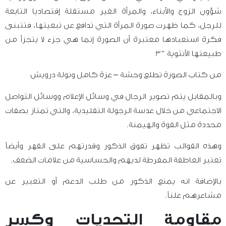
شؤون الزوج والأبناء، والمرأة الغير مستقلة إقتصاديا التابعة
للرجل، كما ظهرت صورة المرأة التي تدافع عن تبعيتها، فتتبنى
فكرة استعبادها معتبرة أن الصورة إنما هي جزء لا يتجزأ من
طبيعتها الأنثوية “
3
من كتاب
الصورة تطلع وحشة
–
عزة كامل ونولة درويش
وبالمقابل يتم تصوير الرجال في وسائل الإعلام ووسائل التواصل
الاجتماعي من خلال عدسة الرجولة التقليدية، والتي تمتاز بصفات
محددة مثل القوة والهيمنة.
وهذه القوالب تظهر تفوق الذكور وقدرتهم على القهر وأيضاً
تعتبر العاطفة المفرطة لديهم والحساسية من علامات الضعف.
بالإضافة انه يمنع الذكور من طلب الدعم أو التعبير عن
مشاعرهم علناً.
مقاومة التحديات وكسر