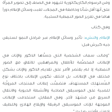
ومن الرسوم الكاريكاتورية لليهود في الصحف إلى تصوير المرأة
على أنها أقل شأنا وخاضعة في المجلات، لعبت وسائل الإعلام دوراً
هاما في تعزيز الصور النمطية السلبية.
وفي كتاب
الإعلام والنشء
: تأثير وسائل الإعلام عبر مراحل النمو ل
ستيفن
جيه كيرش قيل:
“ومالت سمات الشخصية التي جسَّدها الذكور والإناث في
الإعلانات المخصَّصة للأطفال والمراهقين للاتفاق مع الصور
النمطية؛ إذ لم يقتصر الأمر على تقديم الذكور والإناث بشكل
مختلف في الإعلانات، بل اختلف تكوين الإعلانات باختلاف نوع
المُستهلِك المستهدَف. فتضمَّنت إعلانات المنتجات المروِّجة
للصبية على الموسيقى الصاخبة والأنشطة الحيوية والانتقال
السريع من مشهَد لآخر. وفي المقابل، استخدمت الإعلانات
الموجهة للإناث الموسيقى الرقيقة والإيقاع الهادئ واللطيف
(جونتر وأوتس وبليدز”