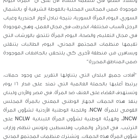
وتشدد العضو في
منظمة
النساء الآن على أن “المرأة اليوم
موجودة ضمن المجالس المحلية بالغوطة الشرقية أو بالشمال
السوري، اليوم المرأة السورية، نتيجة تبادل أدوار الجندرية وغياب
الرجل لأسباب مختلفة، انخرطت في مجال العمل، وهي موجودة
في مجال التعليم والصحة، اليوم المرأة تلتحق بالورشات التي
تقيمها منظمات المجتمع المدني، اليوم الطالبات يتنقلن
ويسافرن من منطقة لأخرى كي يلتحقن بالجامعات الموجودة
ضمن المناطق المحررة”
“أفادت جميع البلدان التي يتناولها التقرير عن وجود
حملات
،
يرتبط أغلبها بالحملة العالمية التي تمتد على مدار 16 يوم
وتستهدف القضاء على العنف ضد المرأة. في مصر والأردن ولبنان
ينفذ هذه الحملات الجهاز الوطني المعني بالمرأة المجلس
القومي للمرأة NCW، واللجنة الوطنية الأردنية لشؤون المرأة
JNCW، والهيئة الوطنية لشؤون المرأة اللبنانية NCLW على
الترتيب. في الجزائر والمغرب وفلسطين وتونس تنظم وزارات
شؤون المرأة هذه الحملات. وتشترك منظمات المجتمع المدني