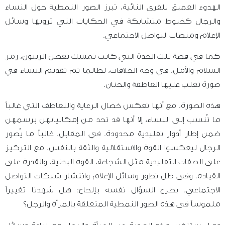
الهدوء العميق للقرى النائية، تبرز الصور النمطية حول النساء
والرجال كخيوط متشابكة في الحكايات التي ترويها وسائل
الإعلام ومنصات التواصل الاجتماعي.
كما في قصة تلك الجدة التي كانت تمسك بغصن الزيتون، رمز
السلام والأمل، في وجه الخلافات، لطالما تم تقديم النساء في
صورة تغلب عليها العاطفة والحنان.
هذه الصورة، مع أنها تعكس خصال الرعاية والتعاطف التي غالباً
ما تُنسب إلى النساء، إلا أنها قد تحد من إمكانياتهن برسمهن
ضمن إطار أدوار تقليدية محدودة. في المقابل، غالباً ما يُصور
الرجال ليعكسوا القوة والاستقلالية والثقة بالنفس، مع التركيز
على الصفات التقليدية مثل الشجاعة، القوة البدنية، والقدرة على
القيادة. وفي ظل تطور وسائل الإعلام وانتشار شبكات التواصل
الاجتماعي، يطرح السؤال نفسه بإلحاح: هل شهدنا تغييراً
ملموساً في هذه الصور النمطية المتعلقة بالمرأة والرجل؟