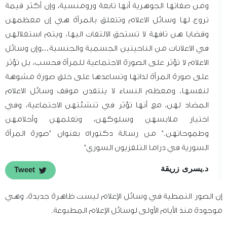
ومن صفاتها الجوهرية أنها تابعة ورومنسية، وإن أكثر قيمة
تروج لها وسائل الاعلام وتتعلق بالمرأة هي إن معظمهن
وقضايا هن تافهة لا تستحق الالتفات اليها، ويتم استغلالهن
في الاعلانات من الناحيتين الجسمية والجنسية…وإن وسائل
الاعلام لا تؤثر على الصورة الاجتماعية للمرأة فحسب، بل تؤثر
على صورة المرأة لذاتها وتساعدها على خلق صورة مشوهة
لنفسها، ومعظم النساء لا ينتقدن موقف وسائل الاعلام
المضاد لهن، مع أنها تؤثر في تنشئتهن الاجتماعية، وفي
اختيار ملابسهن وسلوكهن، وتعلمهن وأحلامهن
وطموحاتهن." من رسالة دكتوراه بعنوان "صورة المرأة
السورية في دراما التلفزيون السوري"
د.يسرى زريقة
Tweet
إن الصور النمطية في وسائل الإعلام ليست ظاهرة جديدة، وهي
موجودة منذ الأيام الأولى لوسائل الإعلام المطبوعة.