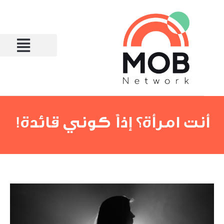
أنت امرأة؟ إذاً كوني قائدة!