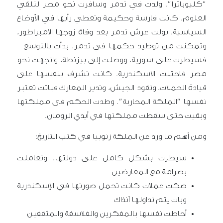
“كليوباترا”. ولدت في تدمر وسافرت نحو مصر لتلقي
العلوم. كانت فارسة وحكيمة وتعطي رأيها في الأوضاع
السياسية. تولت عرش تدمر بعد وفاة زوجها الامبراطور،
وتمكنت من توطيد حكمها في تدمر. بدأت بالتوسع
فسيطرت على سورية، ووصلت إلى بيزنطة، واتجهت نحو
مصر فاحتلت الاسكندرية. كانت تشرف بنفسها على
قيادة الحملات، وتقود الجيش، وتدير المعارك فباتت تعتبر
نفسها “الملكة المحاربة”. وطدت الحكم في مملكتها
وبقيت حتى سقطت مملكتها في أيدي الرومان.
ومن أهم ما ورد عن الملكة زنوبيا في كتب التاريخ:
سيطرت بشكل كامل على دولتها، وتعاملت
بصرامة مع المعارضين
صكت عملات كانت تحمل صورتها في الإسكندرية
وبات يتم تداولها آنذاك
أحاطت نفسها بالمفكرين والفلاسفة والمثقفين