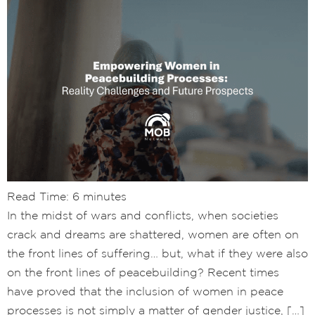
Read Time:
6
minutes
In the midst of wars and conflicts, when societies
crack and dreams are shattered, women are often on
the front lines of suffering… but, what if they were also
on the front lines of peacebuilding? Recent times
have proved that the inclusion of women in peace
processes is not simply a matter of gender justice, […]