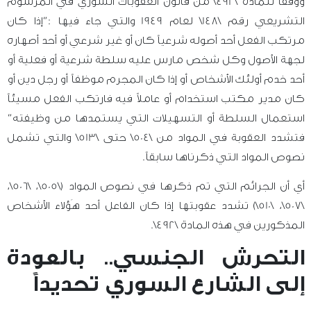
ووفقاً للمادة \492\ من قانون العقوبات السوري في المرسوم
التشريعي رقم \148\ لعام 1949 والتي جاء فيها :”إذا كان
مرتكب الفعل أحد أصوله شرعياً كان أو غير شرعي أو أحد أصهاره
لجهة الأصول وكل شخص مارس عليه سلطة شرعية أو فعلية أو
أحد خدم أولئك الأشخاص أو إذا كان المجرم موظفاً أو رجل دين أو
كان مدير مكتب استخدام أو عاملاً فيه فارتكب الفعل مسيئاً
استعمال السلطة أو التسهيلات التي يستمدها من وظيفته”
فتشدد العقوبة في المواد من \504\ حتى \513\ والتي تشمل
نصوص المواد التي ذكرناها سابقاً.
أي أن الجرائم التي تم ذكرها في نصوص المواد (\505\، \506\،
\507\، \510\) تشدد عقوبتها إذا كان الفاعل أحد هَؤلاء الأشخاص
المذكورين في هذه المادة \492\.
التحرش الجنسي.. بالعودة
إلى الشارع السوري تحديداً