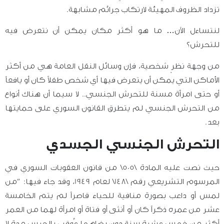
تزداد الظروف المهيئة لارتكاب جرائم مشابهة.
لنتساءل الآن… ما هو أكثر مكان يمكن أن نتعرض فيه
للتحرش؟
من وجهة نظرٍ شخصية، فإن وسائل النقل العامة هي من أكثر
الأماكن التي يمكن أن يتعرض فيها أي شخص طفلاً كان أو يافعاً
أو حتى امرأة مسنة للتحرش الجنسي.. لا سيما أن هناك أنواع
من التحرش الجنسي لم يتطرق القانون السوري على حمايتها
بعد.
التحرش الجنسي الجسدي
حيث نصت عليه المادة \505\ من قانون العقوبات السوري في
المرسوم التشريعي رقم \148\ لعام 1949، وقد جاء فيها: “من
لمس أو داعب بصورة منافية للحياء قاصراً لم يتم الخامسة
عشر من عمره ذكراً كان أو أنثى أو فتاة أو امرأة لهما من العمر
أكثر من خمس عشرة سنة دون رضاهما عُوقب بالحبس مدة لا