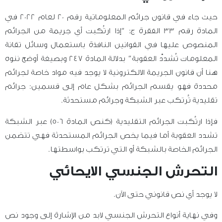
حيث جاء في قانون جرائم المعلوماتية رقم 20 لعام 2022 في
المادة رقم 33 الفقرة ج: “إذا ارتُكبت أي جريمة من الجرائم
المنصوص عليها في القوانين النافذة باستعمال وسائل تقانة
المعلومات تُشدَّد العقوبة” بدلالة المادة 247 وبصيغة أوضح ننوه
هنا أن قانون الجريمة الالكترونية لا يوجد فيه مواد خاصة لجرائم
محددة فهو يقسم الجرائم بشكل عام إلى قسمين: جرائم
تقليدية تُرتكب عبر الشبكة وجرائم مستحدثة.
فإذا ارتُكبت الجرائم التقليدية (كنص المادة 506) عبر الشبكة
تشدد العقوبة أما فيما يخص الجرائم المستحدثة فهي تتضمن
الجرائم الخاصة بالشبكة أو التي ترتكب بواسطتها.
التحرش الجنسي الايحائي
لا يوجد أي نص قانوني حتى الآن.
وفي نهاية أنواع التحرش الجنسي لابد من الإشارة إلى وجود نص