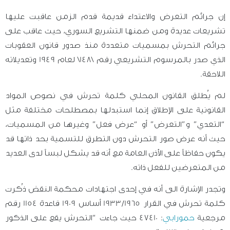
إن جرائم التعرض والاعتداء قديمة قدم الزمن عاقبت عليها
تشريعات عديدة ومن ضمنها التشريع السوري، حيث عاقب على
جرائم التحرش بمسميات متعددة منذ صدور قانون العقوبات
الذي صدر بالمرسوم التشريعي رقم \148\ لعام 1949 وتعديلاته
اللاحقة.
لم يُطلق القانون المحلي كلمة تحرش في نصوص المواد
القانونية على الإطلاق إنما استبدلها بمصطلحات مختلفة مثل
“التعدي” و”التعرض” أو “عرض فعل” وغيرها من المسميات،
حيث أنه عرض صور التحرش دون التطرق للتسمية بحد ذاتها قد
يكون حفاظاً على الأذن العامة مع أنه قد يشكل لبساً لدى العديد
من المتعرضين للفعل ذاته.
وتجدر الإشارة الى أنه في إحدى اجتهادات محكمة النقض ذُكرت
كلمة تحرش في القرار 1933/1965 أساس 1909 قاعدة 1154 رقم
مرجعية
حمورابي
: 47410 حيث جاءت “التحرش يقع على الذكور