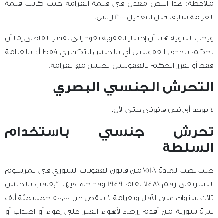
ملاحظة: هذا النص معدل في قيمة الغرامة حيث كانت قيمة
الغرامة سابقا قبل التعديل 2000 ل.س.
ويجب التنويه هنا أن إختيار العقوبة يعود إلى تقدير القاضي إما أن
يحكم بإحدى العقوبتين أي بالحبس التكديري فقط أو بالغرامة
فقط أو يقرر الحكم بالعقوبتين الحبس مع الغرامة.
التحرش الجنسي البصري
لا يوجد أي نص قانوني حتى الآن
.
تحرش جنسي باستخدام
السلطة
حيث نصت المادة \510\ من قانون العقوبات السوري في المرسوم
التشريعي رقم \148\ لعام 1949 وقد جاء فيها “يعاقب بالحبس
ثلاث سنوات على الأقل وبغرامة لا تنقص عن 500,000 خمسمئة ألف
ليرة سورية من أقدم إرضاء لأهواء الغير على إغواء أو اجتذاب أو