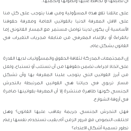
أن نضيعها أو نحافظ عليها ونصونها ونحميها.
على عاتقنا تقع هذه المسؤولية ومن هنا يتوجب على كل منا
على الاقل المعرفة الدنيا بالقوانين العامة ومعرفة حقوقنا
الأساسية أن يكون لدينا تواصل مستمر مع المسار القانوني إما
بالقراءة أو بالإغناء المعرفي من متابعة مجريات التغيرات في
القانون بشكل عام.
إن المجتمعات المدركة لثقافة الحقوق والمسؤوليات لديها القدرة
على اتخاذ اجراءات تضمن حقوقها من أن تستلب أو تستباح، ولعل
من أبرز القوانين التي يتوجب علينا المعرفة بها وأن تشكل
مسار تربوي في حياتنا هي القوانين المرتبطة بالتحرش
الجنسي كونها ظاهرة منتشرة إلا أن المعرفة بقوانينها ضامرة
في أروقة الشوارع.
فهل التحرش الجنسي جريمة يعاقب عليها القانون؟ وهل
اختلفت النصوص مع مرور الزمن أم بقيت تستخدم نفسها رغم
تطور تسمية أشكال الاعتداء؟