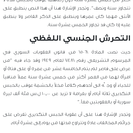
تتجاوز سنة ونصف”. وتجدر الإشارة هنا أن هذا النص ينطبق على
الأنثى مهما كان عمرها وينطبق على الذكر القاصر ولا ينطبق
عليه إذا كان قد تجاوز الخمس عشرة سنة.
التحرش الجنسي اللفظي
حيث نصت المادة \506\ من قانون العقوبات السوري في
المرسوم التشريعي رقم \148\ لعام 1949 وقد جاء فيه “من
عرض على قاصر لم يتم الخامسة عشر من عمره أو على فتاة أو
امرأة لهما من العمر أكثر من خمس عشرة سنة عملاً منافياً
للحياء أو وجّه الى أحدهم كلاماً مخلاً بالحشمة عوقب بالحبس
التكديري ثلاثة أيام أو بغرامة لا تزيد عن 100,000 ل.س مئة ألف ليرة
سورية أو بالعقوبتين معاً.”
وتجدر الإشارة هنا على أن عقوبة الحبس التكديري تفرض على
جرائم المخالفات عادة وتتراوح مدتها من يوم إلى عشرة أيام.