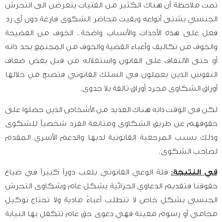
تمت ملاحظة أن هناك الكثير من الفتيات يتعرضن الى التحرش
الجنسي بشتى أنواعه وبقيت محاضر الشكوى فارغة دون أي رد
فعل على هذه الأحداث والأسباب واضحة.. الخوف من الفضيحة
والخوف من تكاليف وأعباء القضية والخوف من المجتمع بحد ذاته
أو حتى الالتفاف على القانون واستغلاله من قبل بعض ضعاف
النفوس الذين يعملون في السلك القانوني فتصبح من خلالها
أوراق الشكاوى مجرد أوراق تالفة بلا جدوى.
لكن في الوقت ذاته هناك العديد من الأشخاص الذين حصلوا على
حقوقهم عن طريق الشكاوى ومتابعة الفرد شخصياً للشكوى
وذلك بسبب المرجعية القانونية لديها والدعم الأسري المقدم
لصاحب الشكوى.
في النتيجة:
قلة الوعي القانوني يلعب دوراً كبيراً في ضياع
حقوقنا فتقديم الدعاوي الجزائية بشكل عام وشكاوى التحرش
الجنسي بشكل خاص لا تتطلب أعباءً مادية ولا تحتاج توكيل
محامي أو رسوم معينة فهي دعوى حق عام تتكفل بها النيابة