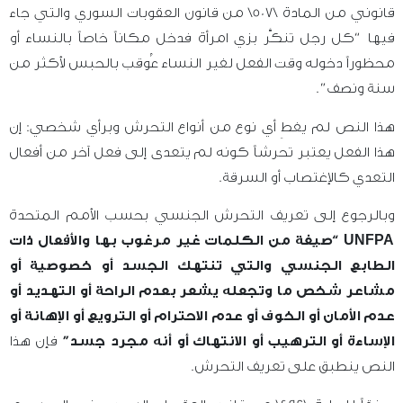
قانوني من المادة \507\ من قانون العقوبات السوري والتي جاء
فيها “كل رجل تنكَّر بزي امرأة فدخل مكاناً خاصاً بالنساء أو
محظوراً دخوله وقت الفعل لغير النساء عُوقب بالحبس لأكثر من
سنة ونصف”.
هذا النص لم يغطِ أي نوع من أنواع التحرش وبرأي شخصي: إن
هذا الفعل يعتبر تحرشاً كونه لم يتعدى إلى فعل آخر من أفعال
التعدي كالإغتصاب أو السرقة.
وبالرجوع إلى تعريف التحرش الجنسي بحسب الأمم المتحدة
UNFPA
“صيغة من الكلمات غير مرغوب بها والأفعال ذات
الطابع الجنسي والتي تنتهك الجسد أو خصوصية أو
مشاعر شخص ما وتجعله يشعر بعدم الراحة أو التهديد أو
عدم الأمان أو الخوف أو عدم الاحترام أو الترويع أو الإهانة أو
الإساءة أو الترهيب أو الانتهاك أو أنه مجرد جسد”
فإن هذا
النص ينطبق على تعريف التحرش.