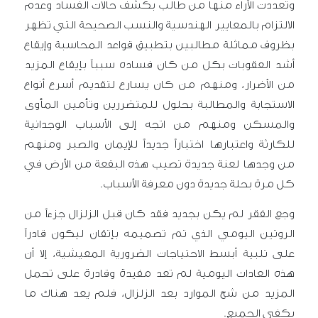
وتعددت الآراء منها من طالب بكشف حالات الفساد وعدم
الالتزام بالمعايير الهندسية والنسب الصحيحة التي تظهر
بظروف مماثلة مطالبين بتطبيق قواعد المحاسبة وإيقاع
أشد العقوبات بكل من كان فساده سبباً بإيقاع المزيد
من الأضرار، ومنهم من كان يسارع لتقديم أسرع أنواع
الاستجابة والمطالبة بحلول للمتضررين وتأمين المأوى
والمسكن ومنهم من اتجه إلى الأسباب الوجدانية
للكارثة واعتبارها اختباراً جديداً للإيمان والصبر ومنهم
من وجدها لعنة جديدة تصيب هذه البقعة من الأرض في
كل مرة بحلة جديدة دون معرفة الأسباب.
وجع الفقر لم يكن بجديد فقد كان قبل الزلزال جزءاً من
الروتين اليومي الذي تم تصميمه بإتقان ليكون قادراً
على تلبية أبسط الاحتياجات الضرورية المعيشية، إلا أن
هذه العادات اليومية لم تعد مفيدة وقادرة على تحمل
المزيد من شح الموارد بعد الزلزال، فلم يعد هناك ما
يكفي الجميع.