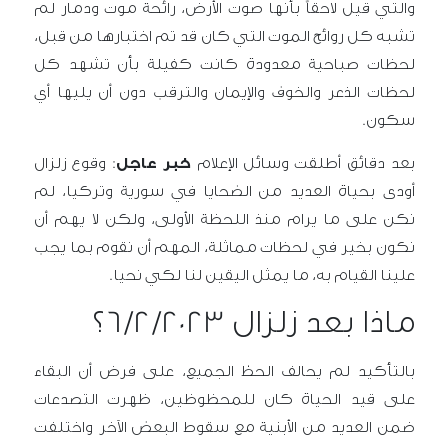
والتي قيل لاحقاً بأنها صوت الأرض، رائحة موت ودمار لم
تشبه كل روائح الموت التي كان قد تم اختبارها من قبل،
لحظات صباحية معدودة كانت كفيلة بأن تشهد كل
لحظات الذعر والخوف والإيمان والترقب دون أن يليها أي
سكون.
بعد دقائق أطلقت وسائل الإعلام
خبر عاجل
: وقوع زلزال
أودى بحياة العديد من الضحايا في سورية وتركيا، لم
نكن على ما يرام منذ اللحظة الأولى، ولكن لا يهم أن
نكون بخير في لحظات مماثلة، المهم أن نقوم بما يجب
علينا القيام به، ما يمثل اليقين لنا لكي نحيا.
ماذا بعد زلزال 6/2/2023
؟
بالتأكيد لم يحالف الحظ الجميع
،
على فرض أن البقاء
على قيد الحياة كان للمحظوظين، ظهرت التصدعات
ضمن العديد من الأبنية مع سقوط البعض الآخر واختلفت