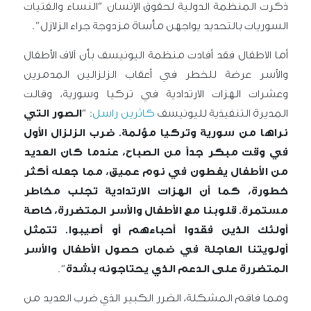
ذكرت المنظمة الدولية لحقوق الإنسان “النساء والفتيات
السوريات بالتحديد يواجهن مأساة مزدوجة جراء الزلازل”.
أما الاطفال فقد أفادت منظمة اليونيسف بأن آلاف الأطفال
والأسر عرضة للخطر في أعقاب الزلزالين المدمرين
وعشرات الهزات الارتدادية في تركيا وسورية، وقالت
المديرة التنفيذية لليونيسف
كاثرين راسل
: “
الصور التي
نراها من سورية وتركيا مؤلمة. ضرب الزلزال الأول
في وقت مبكر جداً من الصباح، عندما كان العديد
من الأطفال يغطون في نوم عميق، مما جعله أكثر
خطورة، كما أن الهزات الارتدادية تجلب مخاطر
مستمرة. قلوبنا مع الأطفال والأسر المتضررة، خاصة
أولئك الذين فقدوا أحباءهم أو أصيبوا. تتمثل
أولويتنا العاجلة في ضمان حصول الأطفال والأسر
المتضررة على الدعم الذي يحتاجونه بشدة
“.
ومما فاقم المشكلة، الضرر الكبير الذي ضرب العديد من