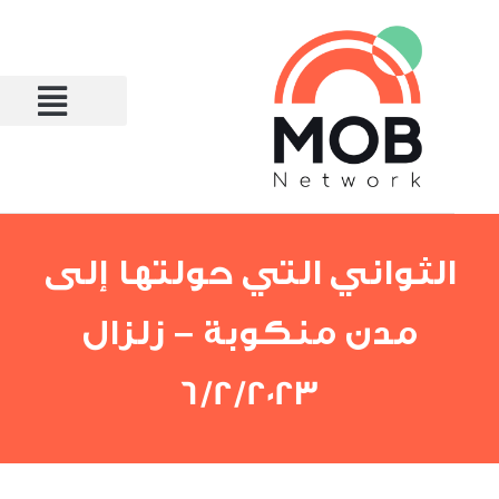
الثواني التي حولتها إلى
مدن منكوبة – زلزال
6/2/2023