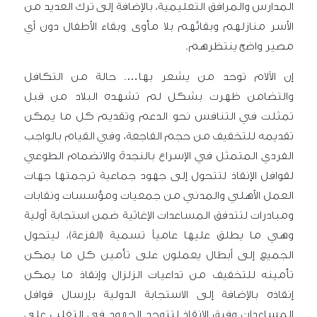
المدارس والمرافق التعليمية، بالإضافة إلى ترك العديد من
الأسر منازلهم وبقائهم بلا مأوى وبقاء الأطفال دون أي
مصير واضح ينتظرهم.
إن الآلام توحد من يشعر بها…. حالة من التكافل
والتضامن ظهرت بشكل لم تشهده البلاد من قبل
تمثلت في التنافس نحو الدعم وتقديم كل ما يمكن
تقديمه للتخفيف من حجم الفاجعة، وفي القيام بالواجب
الفردي المتمثل في الإسراع بالنجدة والانضمام الطوعي
لقوافل
الإنقاذ لتتحول إلى جهود جماعية ترجمتها جهات
العمل الأهلي والمدني من جمعيات ومؤسسات ونقابات
ومبادرات لتتدفق المساعدات الإغاثية ضمن استجابة أولية
وهي ما يطلق عليها عامياً تسمية (الفزعة)، ليتحول
الجميع إلى أبطال يعملون على تأمين كل ما يمكن
تأمينه للتخفيف من تداعيات الزلزال وإنقاذ ما يمكن
إنقاذه بالإضافة إلى الاستجابة الدولية بإرسال قوافل
المساعدات وفرق الإنقاذ لتتوحد الجهود في التغلب على